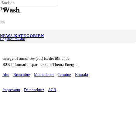
Wash
WashTec startet smarte Bezahllösung: Wash & Pay an SB-
NEWS-KATEGORIEN
Waschanlagen
Login
Zum Abo
energy of tomorrow (eot) ist der führende
B2B-Informationspartner zum Thema Energie.
Abo
–
Broschüre
–
Mediadaten
–
Termine
–
Kontakt
Impressum
–
Datenschutz
–
AGB
–