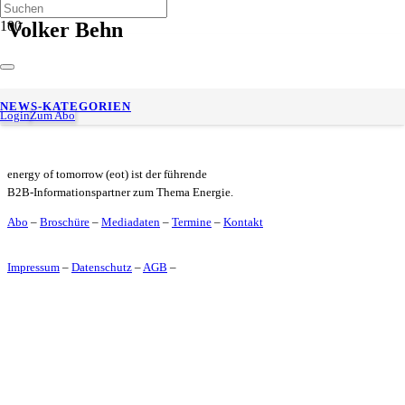
Volker Behn
Fred Pfennings verstärkt Geschäftsführung: Volker Behn
NEWS-KATEGORIEN
ergänzt das Führungsteam im Bereich Tankstellen
Login
Zum Abo
energy of tomorrow (eot) ist der führende
B2B-Informationspartner zum Thema Energie.
Abo
–
Broschüre
–
Mediadaten
–
Termine
–
Kontakt
Impressum
–
Datenschutz
–
AGB
–