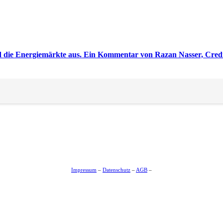
nd die Energiemärkte aus. Ein Kommentar von Razan Nasser, Credi
hter Erholung weiter trüb
Impressum
–
Datenschutz
–
AGB
–