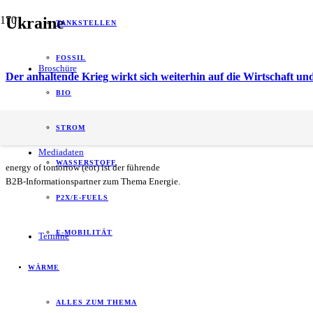
Ukraine
TANKSTELLEN
FOSSIL
Broschüre
Der anhaltende Krieg wirkt sich weiterhin auf die Wirtschaft u
BIO
DIW-Konjunkturbarometer November 2022: Aussichten trotz leic
STROM
Mediadaten
WASSERSTOFF
energy of tomorrow (eot) ist der führende
B2B-Informationspartner zum Thema Energie.
P2X/E-FUELS
E-MOBILITÄT
Termine
WÄRME
ALLES ZUM THEMA