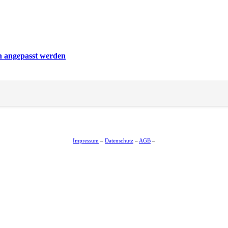
en angepasst werden
Impressum
–
Datenschutz
–
AGB
–