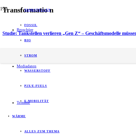
Transformatio n
TANKSTELLEN
FOSSIL
Broschüre
Studie: Tankstellen verlieren „Gen Z“ – Geschäftsmodelle müss
BIO
energy of tomorrow (eot) ist der führende
STROM
B2B-Informationspartner zum Thema Energie.
Mediadaten
WASSERSTOFF
P2X/E-FUELS
E-MOBILITÄT
Termine
WÄRME
ALLES ZUM THEMA