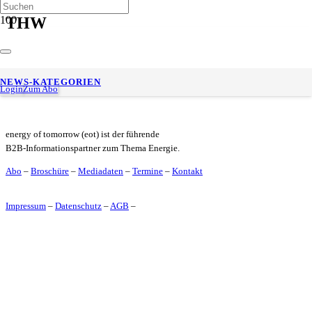
THW
ORLEN Deutschland spendet über 135.000 Euro während
NEWS-KATEGORIEN
langjähriger Spielerpatenschaft
Login
Zum Abo
energy of tomorrow (eot) ist der führende
B2B-Informationspartner zum Thema Energie.
Abo
–
Broschüre
–
Mediadaten
–
Termine
–
Kontakt
Impressum
–
Datenschutz
–
AGB
–