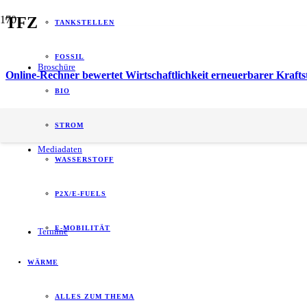
TFZ
TANKSTELLEN
FOSSIL
Broschüre
Online-Rechner bewertet Wirtschaftlichkeit erneuerbarer Kraft
BIO
energy of tomorrow (eot) ist der führende
STROM
B2B-Informationspartner zum Thema Energie.
Mediadaten
WASSERSTOFF
P2X/E-FUELS
E-MOBILITÄT
Termine
WÄRME
ALLES ZUM THEMA