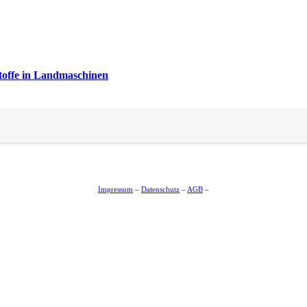
stoffe in Landmaschinen
Impressum
–
Datenschutz
–
AGB
–