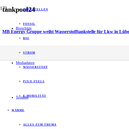
tankpool24
TANKSTELLEN
FOSSIL
Broschüre
MB Energy Gruppe weiht Wasserstofftankstelle für Lkw in Lübe
BIO
energy of tomorrow (eot) ist der führende
STROM
B2B-Informationspartner zum Thema Energie.
Mediadaten
WASSERSTOFF
P2X/E-FUELS
E-MOBILITÄT
Termine
WÄRME
ALLES ZUM THEMA