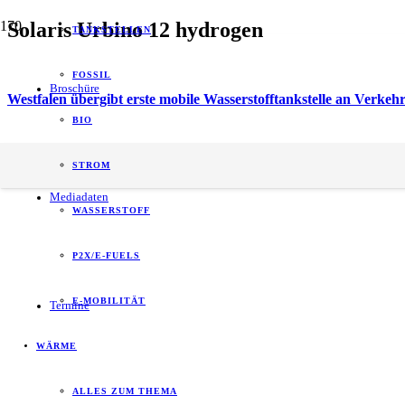
Solaris Urbino 12 hydrogen
TANKSTELLEN
FOSSIL
Broschüre
Westfalen übergibt erste mobile Wasserstofftankstelle an Verkehrs
BIO
energy of tomorrow (eot) ist der führende
STROM
B2B-Informationspartner zum Thema Energie.
Mediadaten
WASSERSTOFF
P2X/E-FUELS
E-MOBILITÄT
Termine
WÄRME
ALLES ZUM THEMA