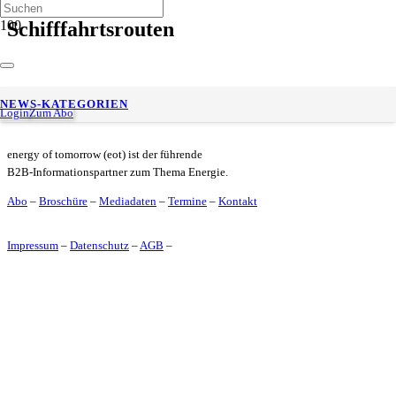
Schifffahrtsrouten
ElbOil feiert 15-jähriges Firmenbestehen
NEWS-KATEGORIEN
Login
Zum Abo
energy of tomorrow (eot) ist der führende
B2B-Informationspartner zum Thema Energie.
Abo
–
Broschüre
–
Mediadaten
–
Termine
–
Kontakt
Impressum
–
Datenschutz
–
AGB
–