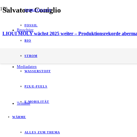
Salvatore Coniglio
TANKSTELLEN
FOSSIL
Broschüre
LIQUI MOLY wächst 2025 weiter – Produktionsrekorde aberma
BIO
energy of tomorrow (eot) ist der führende
STROM
B2B-Informationspartner zum Thema Energie.
Mediadaten
WASSERSTOFF
P2X/E-FUELS
E-MOBILITÄT
Termine
WÄRME
ALLES ZUM THEMA