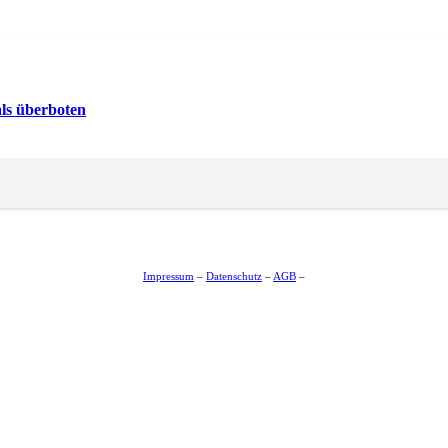
ls überboten
Impressum
–
Datenschutz
–
AGB
–