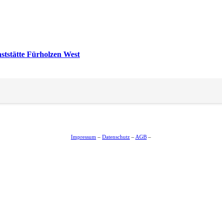
tstätte Fürholzen West
Impressum
–
Datenschutz
–
AGB
–