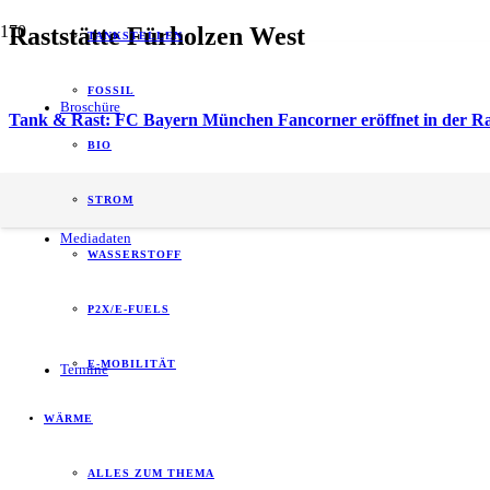
Raststätte Fürholzen West
TANKSTELLEN
FOSSIL
Broschüre
Tank & Rast: FC Bayern München Fancorner eröffnet in der Ras
BIO
energy of tomorrow (eot) ist der führende
STROM
B2B-Informationspartner zum Thema Energie.
Mediadaten
WASSERSTOFF
P2X/E-FUELS
E-MOBILITÄT
Termine
WÄRME
ALLES ZUM THEMA