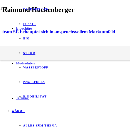
Raimund Hackenberger
TANKSTELLEN
FOSSIL
Broschüre
team SE behauptet sich in anspruchsvollem Marktumfeld
BIO
energy of tomorrow (eot) ist der führende
STROM
B2B-Informationspartner zum Thema Energie.
Mediadaten
WASSERSTOFF
P2X/E-FUELS
E-MOBILITÄT
Termine
WÄRME
ALLES ZUM THEMA