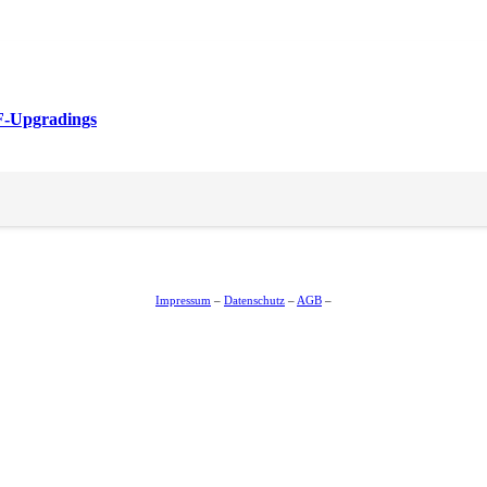
F-Upgradings
Impressum
–
Datenschutz
–
AGB
–