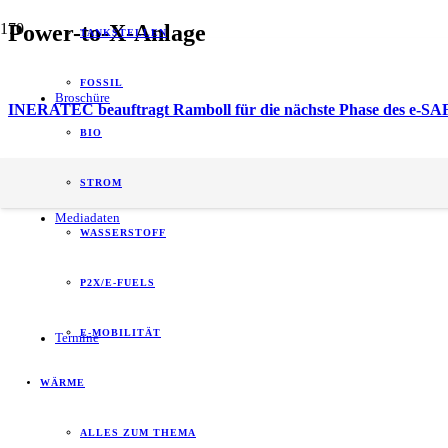
Power-to-X-Anlage
TANKSTELLEN
FOSSIL
Broschüre
INERATEC beauftragt Ramboll für die nächste Phase des e-SA
BIO
energy of tomorrow (eot) ist der führende
STROM
B2B-Informationspartner zum Thema Energie.
Mediadaten
WASSERSTOFF
P2X/E-FUELS
E-MOBILITÄT
Termine
WÄRME
ALLES ZUM THEMA