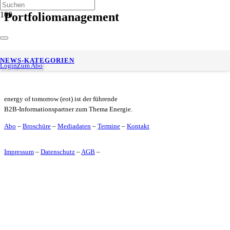
Portfoliomanagement
goldgas: Dr. Lukas Krüger übernimmt kaufmännische
NEWS-KATEGORIEN
Geschäftsführung
Login
Zum Abo
energy of tomorrow (eot) ist der führende
B2B-Informationspartner zum Thema Energie.
Abo
–
Broschüre
–
Mediadaten
–
Termine
–
Kontakt
Impressum
–
Datenschutz
–
AGB
–