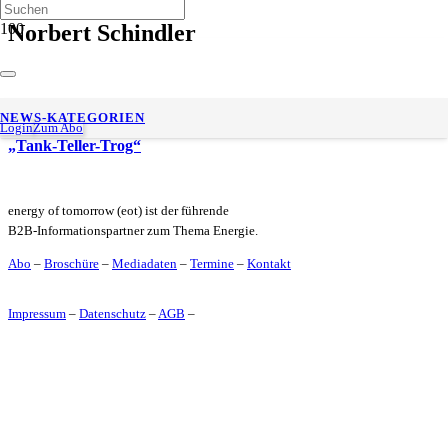
Norbert Schindler
Biokraftstoffe sichern Energie- und Ernährungssicherheit und
NEWS-KATEGORIEN
sorgen für Klimaschutz im Verkehr – Kein Gegensatz von
Login
Zum Abo
„Tank-Teller-Trog“
energy of tomorrow (eot) ist der führende
B2B-Informationspartner zum Thema Energie.
Abo
–
Broschüre
–
Mediadaten
–
Termine
–
Kontakt
Impressum
–
Datenschutz
–
AGB
–