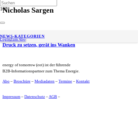
Nicholas Sargen
Darden-Experte zu Gaspreisrückgang und den politischen und
NEWS-KATEGORIEN
wirtschaftlichen Gründen – Putins Strategie, Europa unter
Login
Zum Abo
Druck zu setzen, gerät ins Wanken
energy of tomorrow (eot) ist der führende
B2B-Informationspartner zum Thema Energie.
Abo
–
Broschüre
–
Mediadaten
–
Termine
–
Kontakt
Impressum
–
Datenschutz
–
AGB
–