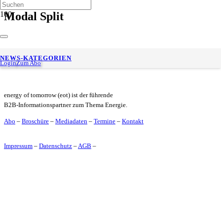
Modal Split
PwC skizziert für UBA Roadmaps 2030/2045 für die
NEWS-KATEGORIEN
Mobilitätswende in deutschen Städten
Login
Zum Abo
energy of tomorrow (eot) ist der führende
B2B-Informationspartner zum Thema Energie.
Abo
–
Broschüre
–
Mediadaten
–
Termine
–
Kontakt
Impressum
–
Datenschutz
–
AGB
–