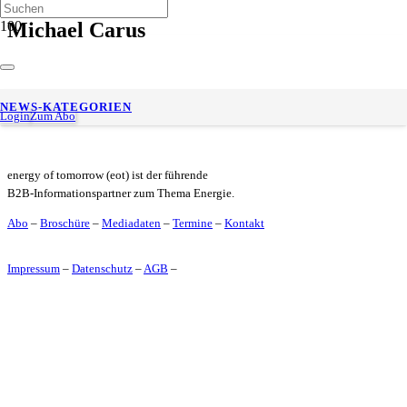
Michael Carus
Generationswechsel beim nova-Institut: Lars Börger
NEWS-KATEGORIEN
übernimmt Führung von Gründer Michael Carus
Login
Zum Abo
energy of tomorrow (eot) ist der führende
B2B-Informationspartner zum Thema Energie.
Abo
–
Broschüre
–
Mediadaten
–
Termine
–
Kontakt
Impressum
–
Datenschutz
–
AGB
–