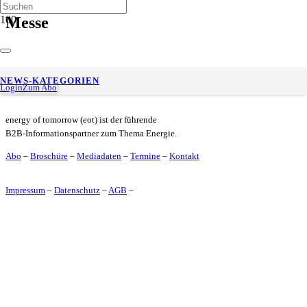
Messe
UNITI expo 2026: Das sind die Highlights vor Ort
NEWS-KATEGORIEN
Login
Zum Abo
energy of tomorrow (eot) ist der führende
B2B-Informationspartner zum Thema Energie.
Abo
–
Broschüre
–
Mediadaten
–
Termine
–
Kontakt
Impressum
–
Datenschutz
–
AGB
–