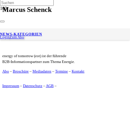
Marcus Schenck
Uniper-Aufsichtsrat wählt Tom Blades zum neuen
NEWS-KATEGORIEN
Aufsichtsratsvorsitzenden
Login
Zum Abo
energy of tomorrow (eot) ist der führende
B2B-Informationspartner zum Thema Energie.
Abo
–
Broschüre
–
Mediadaten
–
Termine
–
Kontakt
Impressum
–
Datenschutz
–
AGB
–