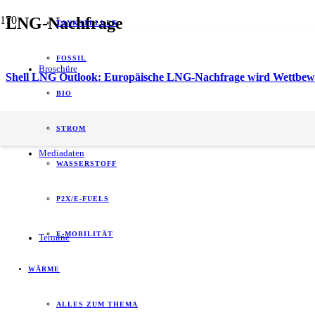
LNG-Nachfrage
TANKSTELLEN
FOSSIL
Broschüre
Shell LNG Outlook: Europäische LNG-Nachfrage wird Wettbewe
BIO
energy of tomorrow (eot) ist der führende
STROM
B2B-Informationspartner zum Thema Energie.
Mediadaten
WASSERSTOFF
P2X/E-FUELS
E-MOBILITÄT
Termine
WÄRME
ALLES ZUM THEMA