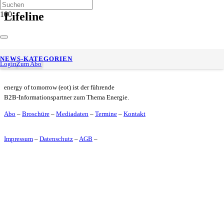
Lifeline
INERATEC präsentiert „Lifeline“ auf der ILA Berlin
NEWS-KATEGORIEN
Login
Zum Abo
energy of tomorrow (eot) ist der führende
B2B-Informationspartner zum Thema Energie.
Abo
–
Broschüre
–
Mediadaten
–
Termine
–
Kontakt
Impressum
–
Datenschutz
–
AGB
–