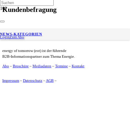
Kundenbefragung
OIL! ist Deutschlands Beste Tankstelle 2022
NEWS-KATEGORIEN
Login
Zum Abo
energy of tomorrow (eot) ist der führende
B2B-Informationspartner zum Thema Energie.
Abo
–
Broschüre
–
Mediadaten
–
Termine
–
Kontakt
Impressum
–
Datenschutz
–
AGB
–