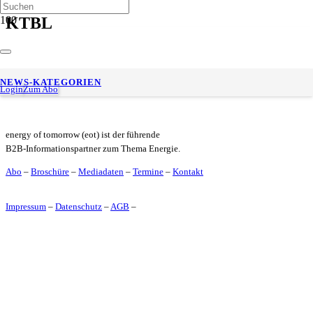
KTBL
Biomethan als Kraftstoff: Landwirtschaftliche Biogasanlagen
NEWS-KATEGORIEN
wirtschaftlich weiterbetreiben
Login
Zum Abo
energy of tomorrow (eot) ist der führende
B2B-Informationspartner zum Thema Energie.
Abo
–
Broschüre
–
Mediadaten
–
Termine
–
Kontakt
Impressum
–
Datenschutz
–
AGB
–