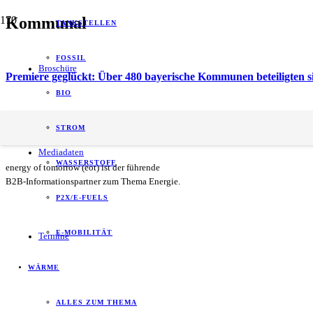
Kommunal
TANKSTELLEN
FOSSIL
Broschüre
Premiere geglückt: Über 480 bayerische Kommunen beteiligten 
BIO
Premiere geglückt: Über 480 bayerische Kommunen beteiligten 
STROM
Mediadaten
WASSERSTOFF
energy of tomorrow (eot) ist der führende
B2B-Informationspartner zum Thema Energie.
P2X/E-FUELS
E-MOBILITÄT
Termine
WÄRME
ALLES ZUM THEMA