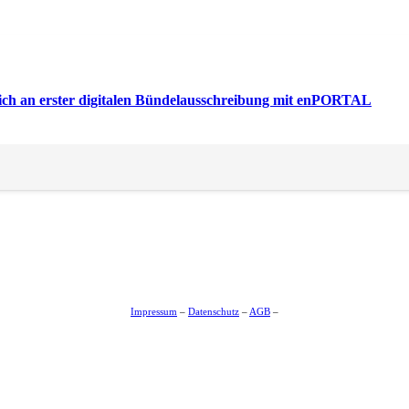
sich an erster digitalen Bündelausschreibung mit enPORTAL
sich an erster digitalen Bündelausschreibung mit enPORTAL
Impressum
–
Datenschutz
–
AGB
–