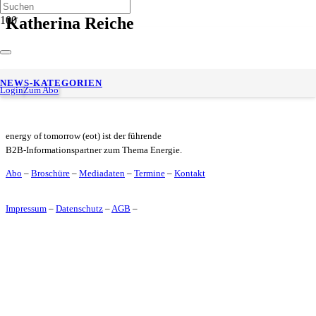
Katherina Reiche
Unternehmer-Roundtable: Bundesministerin Reiche im
NEWS-KATEGORIEN
Austausch mit 52 Unternehmen
Login
Zum Abo
energy of tomorrow (eot) ist der führende
B2B-Informationspartner zum Thema Energie.
Abo
–
Broschüre
–
Mediadaten
–
Termine
–
Kontakt
Impressum
–
Datenschutz
–
AGB
–