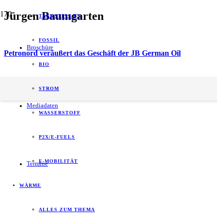
Jürgen Baumgarten
TANKSTELLEN
FOSSIL
Broschüre
Petronord veräußert das Geschäft der JB German Oil
BIO
energy of tomorrow (eot) ist der führende
STROM
B2B-Informationspartner zum Thema Energie.
Mediadaten
WASSERSTOFF
P2X/E-FUELS
E-MOBILITÄT
Termine
WÄRME
ALLES ZUM THEMA