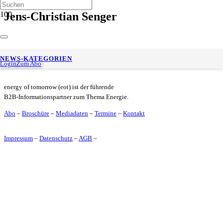
Jens-Christian Senger
Claudia Kromberg neue Vorstandsvorsitzende des BVEG
NEWS-KATEGORIEN
Login
Zum Abo
energy of tomorrow (eot) ist der führende
B2B-Informationspartner zum Thema Energie.
Abo
–
Broschüre
–
Mediadaten
–
Termine
–
Kontakt
Impressum
–
Datenschutz
–
AGB
–