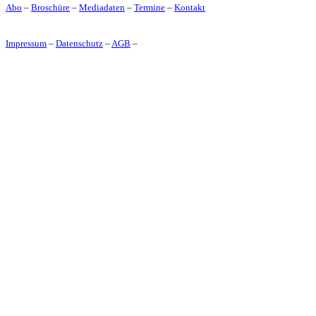
Abo
–
Broschüre
–
Mediadaten
–
Termine
–
Kontakt
Impressum
–
Datenschutz
–
AGB
–