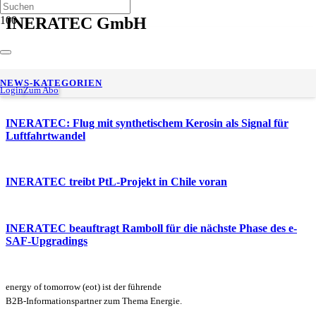
INERATEC GmbH
INERATEC präsentiert „Lifeline“ auf der ILA Berlin
NEWS-KATEGORIEN
Login
Zum Abo
INERATEC: Flug mit synthetischem Kerosin als Signal für
Luftfahrtwandel
INERATEC treibt PtL-Projekt in Chile voran
INERATEC beauftragt Ramboll für die nächste Phase des e-
SAF-Upgradings
energy of tomorrow (eot) ist der führende
B2B-Informationspartner zum Thema Energie.