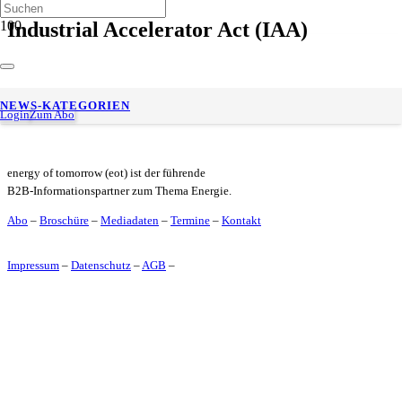
Industrial Accelerator Act (IAA)
Unternehmer-Roundtable: Bundesministerin Reiche im
NEWS-KATEGORIEN
Austausch mit 52 Unternehmen
Login
Zum Abo
energy of tomorrow (eot) ist der führende
B2B-Informationspartner zum Thema Energie.
Abo
–
Broschüre
–
Mediadaten
–
Termine
–
Kontakt
Impressum
–
Datenschutz
–
AGB
–