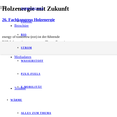
Holzenergie mit Zukunft
TANKSTELLEN
26. Fachkongress Holzenergie
FOSSIL
Broschüre
BIO
energy of tomorrow (eot) ist der führende
B2B-Informationspartner zum Thema Energie.
STROM
Mediadaten
WASSERSTOFF
P2X/E-FUELS
E-MOBILITÄT
Termine
WÄRME
ALLES ZUM THEMA