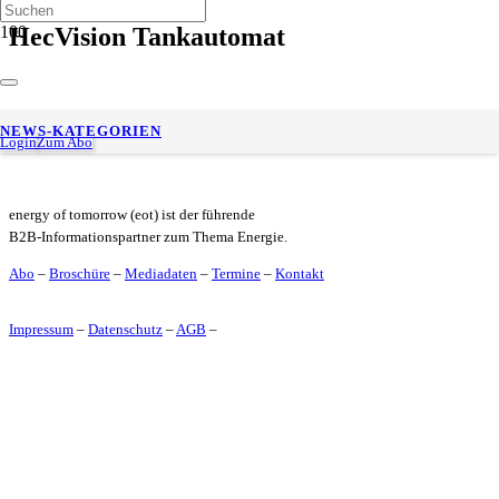
HecVision Tankautomat
Hectronic: Wasserstoff-Mobilität trifft smarte Payment-
NEWS-KATEGORIEN
Technologie
Login
Zum Abo
energy of tomorrow (eot) ist der führende
B2B-Informationspartner zum Thema Energie.
Abo
–
Broschüre
–
Mediadaten
–
Termine
–
Kontakt
Impressum
–
Datenschutz
–
AGB
–