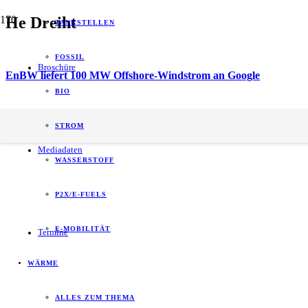
He Dreiht
TANKSTELLEN
FOSSIL
Broschüre
EnBW liefert 100 MW Offshore-Windstrom an Google
BIO
energy of tomorrow (eot) ist der führende
STROM
B2B-Informationspartner zum Thema Energie.
Mediadaten
WASSERSTOFF
P2X/E-FUELS
E-MOBILITÄT
Termine
WÄRME
ALLES ZUM THEMA