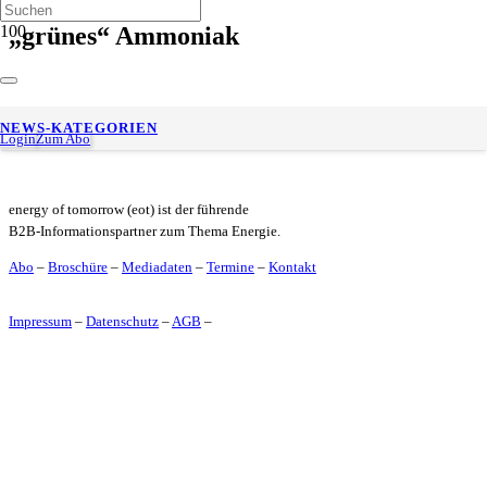
„grünes“ Ammoniak
RWE und VTG: Logistikkonzept für Ammoniak – per Bahn
NEWS-KATEGORIEN
vom Importterminal zum Kunden
Login
Zum Abo
energy of tomorrow (eot) ist der führende
B2B-Informationspartner zum Thema Energie.
Abo
–
Broschüre
–
Mediadaten
–
Termine
–
Kontakt
Impressum
–
Datenschutz
–
AGB
–