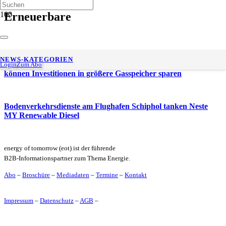
Erneuerbare
FNR: Smarte Biogasanlage sichert Strom- und
NEWS-KATEGORIEN
Wärmeversorgung von Dörfern, auch ohne Sonne – Betreiber
Login
Zum Abo
können Investitionen in größere Gasspeicher sparen
Bodenverkehrsdienste am Flughafen Schiphol tanken Neste
MY Renewable Diesel
energy of tomorrow (eot) ist der führende
B2B-Informationspartner zum Thema Energie.
Abo
–
Broschüre
–
Mediadaten
–
Termine
–
Kontakt
Impressum
–
Datenschutz
–
AGB
–