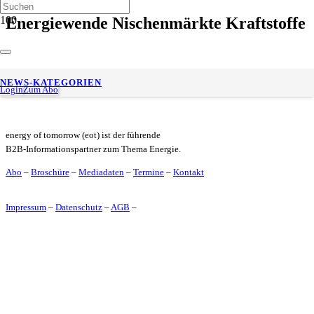
Energiewende Nischenmärkte Kraftstoffe
Alternative Kraftstoffe im Faktencheck: Wo sie Mobilität
NEWS-KATEGORIEN
wirklich voranbringen
Login
Zum Abo
energy of tomorrow (eot) ist der führende
B2B-Informationspartner zum Thema Energie.
Abo
–
Broschüre
–
Mediadaten
–
Termine
–
Kontakt
Impressum
–
Datenschutz
–
AGB
–