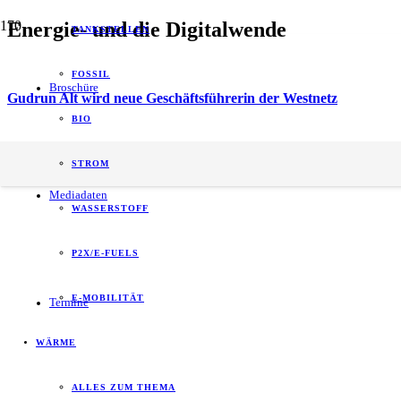
Energie- und die Digitalwende
TANKSTELLEN
FOSSIL
Broschüre
Gudrun Alt wird neue Geschäftsführerin der Westnetz
BIO
energy of tomorrow (eot) ist der führende
STROM
B2B-Informationspartner zum Thema Energie.
Mediadaten
WASSERSTOFF
P2X/E-FUELS
E-MOBILITÄT
Termine
WÄRME
ALLES ZUM THEMA