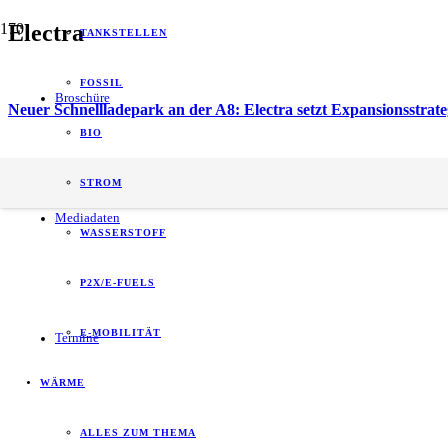
Electra
TANKSTELLEN
FOSSIL
Broschüre
Neuer Schnellladepark an der A8: Electra setzt Expansionsstrate
BIO
energy of tomorrow (eot) ist der führende
STROM
B2B-Informationspartner zum Thema Energie.
Mediadaten
WASSERSTOFF
P2X/E-FUELS
E-MOBILITÄT
Termine
WÄRME
ALLES ZUM THEMA