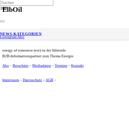
ElbOil
ElbOil feiert 15-jähriges Firmenbestehen
NEWS-KATEGORIEN
Login
Zum Abo
energy of tomorrow (eot) ist der führende
B2B-Informationspartner zum Thema Energie.
Abo
–
Broschüre
–
Mediadaten
–
Termine
–
Kontakt
Impressum
–
Datenschutz
–
AGB
–