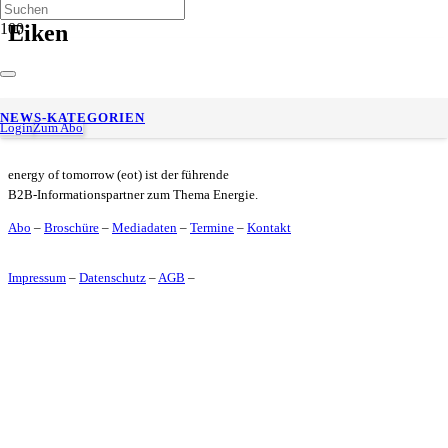
Eiken
Westfalen erweitert Abfüllwerk in Eiken
NEWS-KATEGORIEN
Login
Zum Abo
energy of tomorrow (eot) ist der führende
B2B-Informationspartner zum Thema Energie.
Abo
–
Broschüre
–
Mediadaten
–
Termine
–
Kontakt
Impressum
–
Datenschutz
–
AGB
–