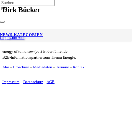
Dirk Bücker
Westfalen Energietechnik vereint jetzt NGC.Tec und FKT
NEWS-KATEGORIEN
Login
Zum Abo
energy of tomorrow (eot) ist der führende
B2B-Informationspartner zum Thema Energie.
Abo
–
Broschüre
–
Mediadaten
–
Termine
–
Kontakt
Impressum
–
Datenschutz
–
AGB
–