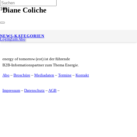
Diane Coliche
Edenred baut E‑Mobilitätsgeschäft aus 100‑%‑Übernahme von
NEWS-KATEGORIEN
The Mobility House Solutions
Login
Zum Abo
energy of tomorrow (eot) ist der führende
B2B-Informationspartner zum Thema Energie.
Abo
–
Broschüre
–
Mediadaten
–
Termine
–
Kontakt
Impressum
–
Datenschutz
–
AGB
–