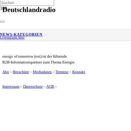
Deutschlandradio
enercity erhält Großauftrag zur Stromversorgung aller
NEWS-KATEGORIEN
Einrichtungen von ARD und ZDF
Login
Zum Abo
energy of tomorrow (eot) ist der führende
B2B-Informationspartner zum Thema Energie.
Abo
–
Broschüre
–
Mediadaten
–
Termine
–
Kontakt
Impressum
–
Datenschutz
–
AGB
–