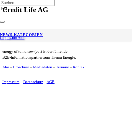
Credit Life AG
BearingPoint überzeugt beim Best of Consulting Award 2025
NEWS-KATEGORIEN
Login
Zum Abo
energy of tomorrow (eot) ist der führende
B2B-Informationspartner zum Thema Energie.
Abo
–
Broschüre
–
Mediadaten
–
Termine
–
Kontakt
Impressum
–
Datenschutz
–
AGB
–