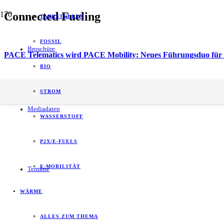
Connected Fueling
TANKSTELLEN
FOSSIL
Broschüre
PACE Telematics wird PACE Mobility: Neues Führungsduo für 
BIO
energy of tomorrow (eot) ist der führende
STROM
B2B-Informationspartner zum Thema Energie.
Mediadaten
WASSERSTOFF
P2X/E-FUELS
E-MOBILITÄT
Termine
WÄRME
ALLES ZUM THEMA