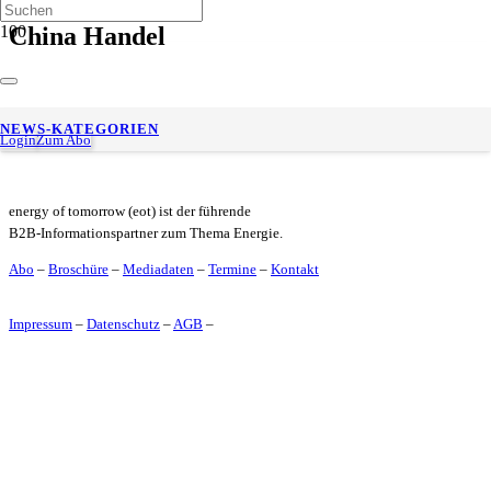
China Handel
Hamburg und Qingdao vertiefen Hafenpartnerschaft Fokus auf
NEWS-KATEGORIEN
Nachhaltigkeit und Logistik
Login
Zum Abo
energy of tomorrow (eot) ist der führende
B2B-Informationspartner zum Thema Energie.
Abo
–
Broschüre
–
Mediadaten
–
Termine
–
Kontakt
Impressum
–
Datenschutz
–
AGB
–