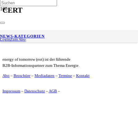
CERT
Sechs Nominierte für den Innovationspreis „Best CO2
NEWS-KATEGORIEN
Utilisation 2026“ bekanntgegeben
Login
Zum Abo
energy of tomorrow (eot) ist der führende
B2B-Informationspartner zum Thema Energie.
Abo
–
Broschüre
–
Mediadaten
–
Termine
–
Kontakt
Impressum
–
Datenschutz
–
AGB
–