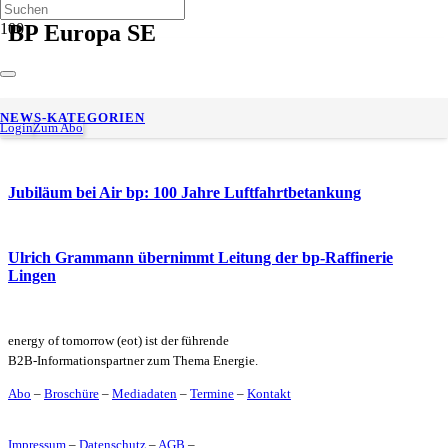
BP Europa SE
Raffinerie Gelsenkirchen: bp vollzieht Verkauf an Klesch-
NEWS-KATEGORIEN
Gruppe
Login
Zum Abo
Jubiläum bei Air bp: 100 Jahre Luftfahrtbetankung
Ulrich Grammann übernimmt Leitung der bp-Raffinerie
Lingen
energy of tomorrow (eot) ist der führende
B2B-Informationspartner zum Thema Energie.
Abo
–
Broschüre
–
Mediadaten
–
Termine
–
Kontakt
Impressum
–
Datenschutz
–
AGB
–