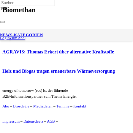
Biomethan
OG Clean Fuels: BioCNG und BioLNG legen weiter zu
NEWS-KATEGORIEN
Login
Zum Abo
AGRAVIS: Thomas Erkert über alternative Kraftstoffe
Holz und Biogas tragen erneuerbare Wärmeversorgung
energy of tomorrow (eot) ist der führende
B2B-Informationspartner zum Thema Energie.
Abo
–
Broschüre
–
Mediadaten
–
Termine
–
Kontakt
Impressum
–
Datenschutz
–
AGB
–