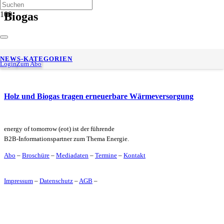
Biogas
Biomethan als Kraftstoff: Landwirtschaftliche Biogasanlagen
NEWS-KATEGORIEN
wirtschaftlich weiterbetreiben
Login
Zum Abo
Holz und Biogas tragen erneuerbare Wärmeversorgung
energy of tomorrow (eot) ist der führende
B2B-Informationspartner zum Thema Energie.
Abo
–
Broschüre
–
Mediadaten
–
Termine
–
Kontakt
Impressum
–
Datenschutz
–
AGB
–